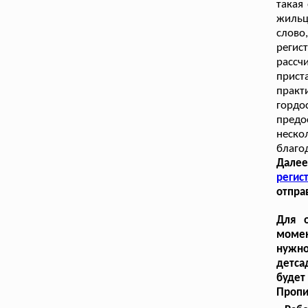
такая
жильц
слово
регис
рассч
прист
практ
горд
предо
неско
благо
Далее
регис
отпра
Для 
момен
нужно
детса
будет
Пропи