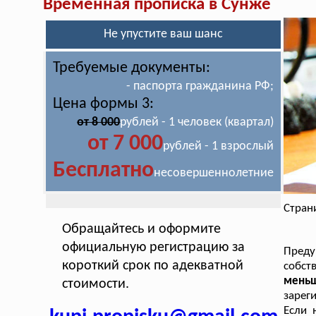
Временная прописка в Сунже
Не упустите ваш шанс
Требуемые документы:
- паспорта гражданина РФ;
Цена формы 3:
от 8 000
рублей - 1 человек (квартал)
от 7 000
рублей - 1 взрослый
Бесплатно
несовершеннолетние
Стран
Обращайтесь и оформите
официальную регистрацию за
Преду
короткий срок по адекватной
собст
меньш
стоимости.
зарег
Если 