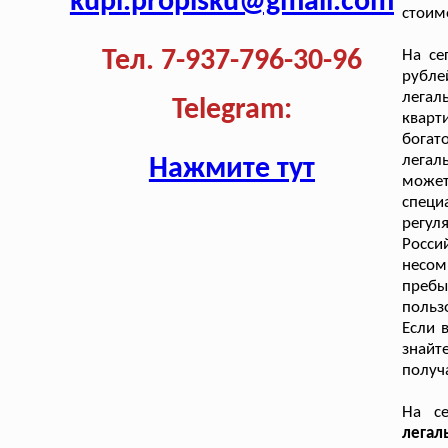
kupi.propisku@gmail.com
стоим
Тел. 7-937-796-30-96
На се
рубле
легал
Telegram:
кварт
богат
легал
Нажмите тут
может
спец
регул
Росс
несом
пребы
польз
Если 
знайт
получ
На се
легал